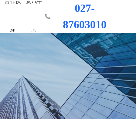
合作伙
资讯中
027-
87603010
伴
心
业部
材料
程
荣誉资质
城市更新事业部
混凝土外加剂
科研平台
桥梁隧道工程
行业新闻
工程
发展历程
防水/防腐涂料
水利水电工程
联系我们
工程
员工风采
修缮材料
机场码头工程
防腐耐久材料