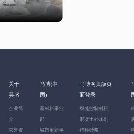
关于
马博(中
马博网页版页
昊盛
国)
面登录
企业简
新材料事业
裂缝控制材料
介
部
混凝土外加剂
荣誉资
城市更新事
特种砂浆