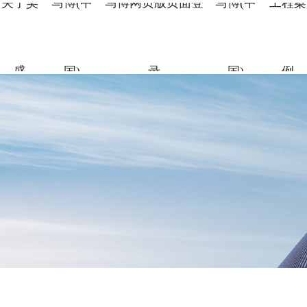
关于昊
马博(中
马博网页版页面登
马博(中
工程案
盛
国)
录
国)
例
关于昊盛
马博(中国)
马博网页版页面
马博(中国)
工程案例
合作伙伴
资讯中心
企业简介
新材料事
裂缝控制
科研团队
地标性工
合作伙伴
企业新闻
登录
组织架构
特种砂浆
科研成果
交通枢纽
人力资源
打造绿色建材，共筑美好生
打造绿色建材，共筑美好生
打造绿色建材，共筑美好生
打造绿色建材，共筑美好生
打造绿色建材，共筑美好生
命
命
命
命
命
党建引领
地坪材料
工业防腐
打造绿色建材，共筑美好生
命
加固材料
了解更多
了解更多
了解更多
了解更多
了解更多
了解更多
了解更多