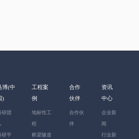
马博(中
工程案
合作
资讯
国)
例
伙伴
中心
科研团
地标性工
合作伙
企业新
队
程
伴
闻
科研平
桥梁隧道
行业新