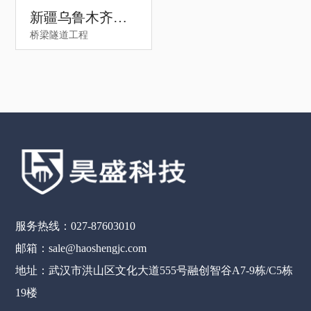
新疆乌鲁木齐西
桥梁隧道工程
山隧道
服务热线：027-87603010
邮箱：sale@haoshengjc.com
地址：武汉市洪山区文化大道555号融创智谷A7-9栋/C5栋
19楼