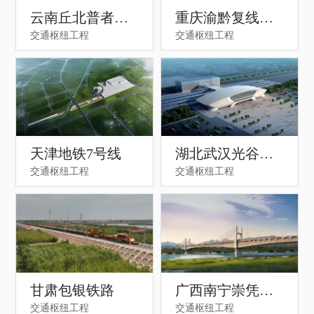
云南丘北普者黑
重庆渝黔复线高
交通枢纽工程
交通枢纽工程
高铁站枢纽站项
速公路连接通道
目一期
项目
天津地铁7号线
湖北武汉光谷火
交通枢纽工程
交通枢纽工程
车站
甘肃包银铁路
广西南宁崇凭高
交通枢纽工程
交通枢纽工程
铁项目