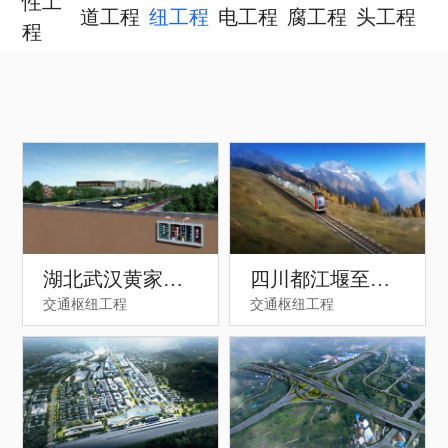
性工
道工程
纽工程
电工程
腐工程
头工程
程
湖北武汉黄家湖
四川都江堰至四
交通枢纽工程
交通枢纽工程
管廊
姑娘山山地轨道
交通