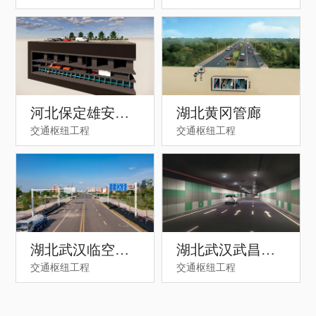
河北保定雄安管
湖北黄冈管廊
交通枢纽工程
交通枢纽工程
廊
湖北武汉临空港
湖北武汉武昌滨
交通枢纽工程
交通枢纽工程
新城市政道路及
江核心区地下环
综合管廊PPP项目
路二期EPC