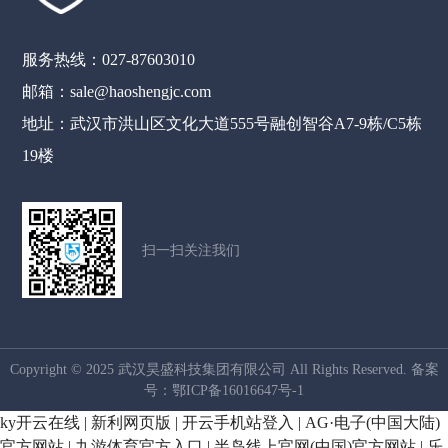
服务热线：027-87603010
邮箱：sale@haoshengjc.com
地址：武汉市洪山区文化大道555号融创智谷A7-9栋/C5栋
19楼
扫一扫关注我们
Copyright © 2025 武汉昊盛科技集团有限公司 All Rights Reserved. 备案
号：
鄂ICP备16016647号-1
ky开云在线
|
新利网页版
|
开云手机站登入
|
AG·电子(中国大陆)
官方网站
|
九游体育官方入口
|
半岛线上官网(中国)官方网站
|
乐