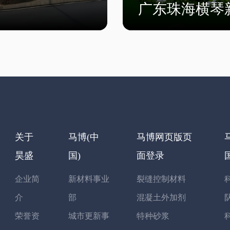
广东珠海横琴
关于
马博(中
马博网页版页
昊盛
国)
面登录
企业简
新材料事业
裂缝控制材料
介
部
混凝土外加剂
荣誉资
城市更新事
特种砂浆