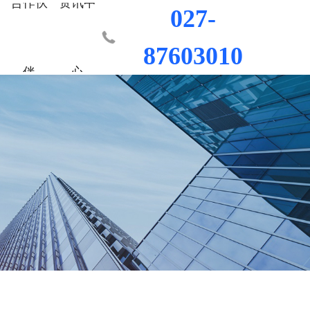
合作伙
资讯中
027-
87603010
伴
心
业部
材料
程
荣誉资质
城市更新事业部
混凝土外加剂
科研平台
桥梁隧道工程
行业新闻
工程
发展历程
防水/防腐涂料
水利水电工程
联系我们
工程
员工风采
修缮材料
机场码头工程
防腐耐久材料