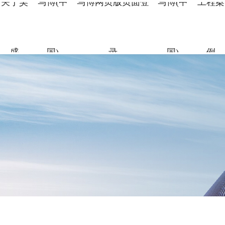
关于昊
马博(中
马博网页版页面登
马博(中
工程案
盛
国)
录
国)
例
关于昊盛
马博(中国)
马博网页版页面
马博(中国)
工程案例
合作伙伴
资讯中心
企业简介
新材料事
裂缝控制
科研团队
地标性工
合作伙伴
企业新闻
登录
组织架构
特种砂浆
科研成果
交通枢纽
人力资源
打造绿色建材，共筑美好生
打造绿色建材，共筑美好生
打造绿色建材，共筑美好生
打造绿色建材，共筑美好生
打造绿色建材，共筑美好生
命
命
命
命
命
党建引领
地坪材料
工业防腐
打造绿色建材，共筑美好生
命
加固材料
了解更多
了解更多
了解更多
了解更多
了解更多
了解更多
了解更多