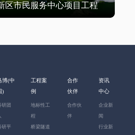
新区市民服务中心项目工程
马博(中
工程案
合作
资讯
国)
例
伙伴
中心
科研团
地标性工
合作伙
企业新
队
程
伴
闻
科研平
桥梁隧道
行业新