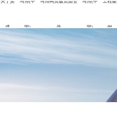
关于昊
马博(中
马博网页版页面登
马博(中
工程案
盛
国)
录
国)
例
关于昊盛
马博(中国)
马博网页版页面
马博(中国)
工程案例
合作伙伴
资讯中心
企业简介
新材料事
裂缝控制
科研团队
地标性工
合作伙伴
企业新闻
登录
组织架构
特种砂浆
科研成果
交通枢纽
人力资源
打造绿色建材，共筑美好生
打造绿色建材，共筑美好生
打造绿色建材，共筑美好生
打造绿色建材，共筑美好生
打造绿色建材，共筑美好生
命
命
命
命
命
党建引领
地坪材料
工业防腐
打造绿色建材，共筑美好生
命
加固材料
了解更多
了解更多
了解更多
了解更多
了解更多
了解更多
了解更多