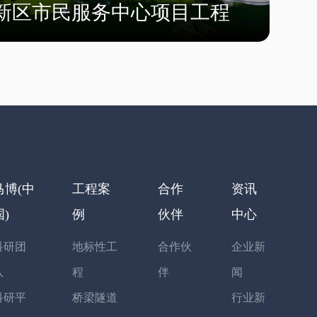
新区市民服务中心项目工程
马博(中
工程案
合作
资讯
国)
例
伙伴
中心
科研团
地标性工
合作伙
企业新
队
程
伴
闻
科研平
桥梁隧道
行业新