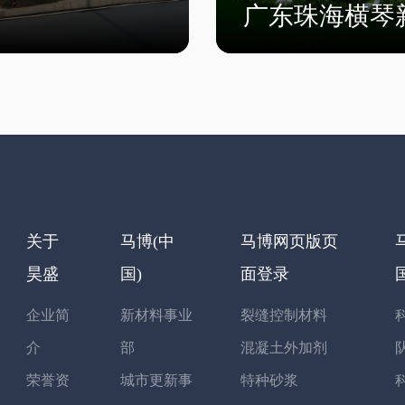
广东珠海横琴
关于
马博(中
马博网页版页
昊盛
国)
面登录
企业简
新材料事业
裂缝控制材料
介
部
混凝土外加剂
荣誉资
城市更新事
特种砂浆