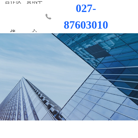
合作伙
资讯中
027-
87603010
伴
心
业部
材料
程
荣誉资质
城市更新事业部
混凝土外加剂
科研平台
桥梁隧道工程
行业新闻
工程
发展历程
防水/防腐涂料
水利水电工程
联系我们
工程
员工风采
修缮材料
机场码头工程
防腐耐久材料