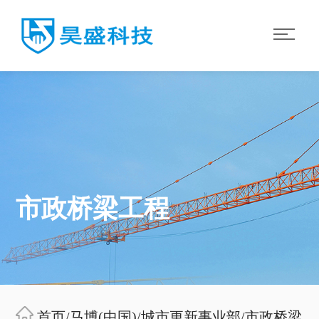
市政桥梁工程
首页
/
马博(中国)
/
城市更新事业部
/
市政桥梁