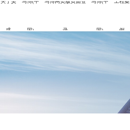
关于昊
马博(中
马博网页版页面登
马博(中
工程案
盛
国)
录
国)
例
关于昊盛
马博(中国)
马博网页版页面
马博(中国)
工程案例
合作伙伴
资讯中心
企业简介
新材料事
裂缝控制
科研团队
地标性工
合作伙伴
企业新闻
登录
组织架构
特种砂浆
科研成果
交通枢纽
人力资源
打造绿色建材，共筑美好生
打造绿色建材，共筑美好生
打造绿色建材，共筑美好生
打造绿色建材，共筑美好生
打造绿色建材，共筑美好生
命
命
命
命
命
党建引领
地坪材料
工业防腐
打造绿色建材，共筑美好生
命
加固材料
了解更多
了解更多
了解更多
了解更多
了解更多
了解更多
了解更多