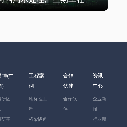
马博(中
工程案
合作
资讯
国)
例
伙伴
中心
科研团
地标性工
合作伙
企业新
队
程
伴
闻
科研平
桥梁隧道
行业新