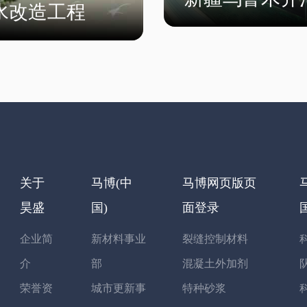
水改造工程
关于
马博(中
马博网页版页
昊盛
国)
面登录
企业简
新材料事业
裂缝控制材料
介
部
混凝土外加剂
荣誉资
城市更新事
特种砂浆