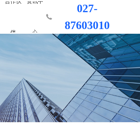
合作伙
资讯中
027-
87603010
伴
心
业部
材料
程
荣誉资质
城市更新事业部
混凝土外加剂
科研平台
桥梁隧道工程
行业新闻
工程
发展历程
防水/防腐涂料
水利水电工程
联系我们
工程
员工风采
修缮材料
机场码头工程
防腐耐久材料