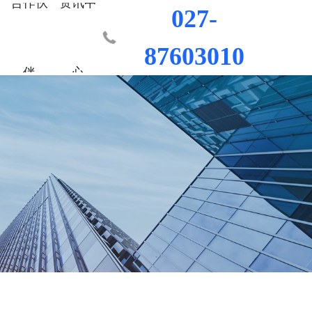
合作伙
资讯中
027-
87603010
伴
心
业部
材料
程
荣誉资质
城市更新事业部
混凝土外加剂
科研平台
桥梁隧道工程
行业新闻
工程
发展历程
防水/防腐涂料
水利水电工程
联系我们
工程
员工风采
修缮材料
机场码头工程
防腐耐久材料