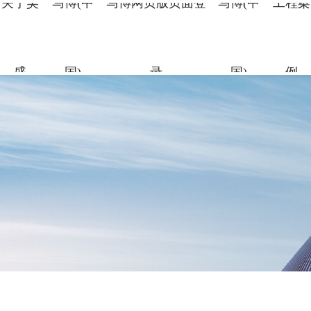
关于昊
马博(中
马博网页版页面登
马博(中
工程案
盛
国)
录
国)
例
关于昊盛
马博(中国)
马博网页版页面
马博(中国)
工程案例
合作伙伴
资讯中心
企业简介
新材料事
裂缝控制
科研团队
地标性工
合作伙伴
企业新闻
登录
组织架构
特种砂浆
科研成果
交通枢纽
人力资源
打造绿色建材，共筑美好生
打造绿色建材，共筑美好生
打造绿色建材，共筑美好生
打造绿色建材，共筑美好生
打造绿色建材，共筑美好生
命
命
命
命
命
党建引领
地坪材料
工业防腐
打造绿色建材，共筑美好生
命
加固材料
了解更多
了解更多
了解更多
了解更多
了解更多
了解更多
了解更多