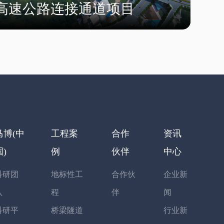
高速公路连接通道项目
马博(中
工程案
合作
资讯
国)
例
伙伴
中心
科研团
地标性工
合作伙
企业新
队
程
伴
闻
科研平
桥梁隧道
行业新