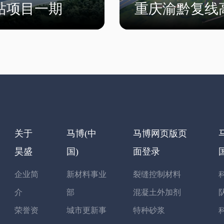
站项目一期
重庆渝黔复线
关于
马博(中
马博网页版页
昊盛
国)
面登录
企业简
新材料事业
裂缝控制材料
介
部
混凝土外加剂
荣誉资
城市更新事
特种砂浆