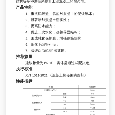
结构等多种途径来提升工业混凝土的耐久性。
产品性能
1、抵抗硫酸盐、氯盐对混凝土的侵蚀破坏；
2、显著增加混凝土密实性；
3、提高防水能力；
4、促进二次水化，改善界面结构；
5、形成钝化保护膜，增强钢筋阻抗；
6、细化毛细管孔径；
7、减缓Ca(OH)2析出速度。
推荐掺量
建议掺量为1%-3%，具体需通过试配决定。
执行标准
JC/T 1011-2021 《混凝土抗侵蚀防腐剂》
性能指标