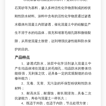
石英砂等为基料，掺入多种活性化学物质制成的粉状
刚性防水材料。涂料中含有的活性化学物质通过渗透
水载体向混凝土内部渗透，催化混凝土中的硅酸盐产
生不溶于水的结晶体，填充和堵塞毛细孔隙和微细裂
隙，从而使混凝土致密，达到增强抗渗性能和防水保
护的目的。
产品特点
1、渗透式防水，涂层中化学活剂渗入混凝土中
产生结晶体堵住混凝土的毛细孔，结晶防水的整体功
能很强，无剥落之忧，还具备一定的宏观裂缝的自动
修补能力；
2、无毒、无害、无污染的环保型粉状刚性防水
材料；
3、耐高水压，耐腐蚀，耐长期浸泡，具备二次
抗渗能力，寿命与混凝土一样长久；
4、既适于外防，也适于内防，节点处理方便；