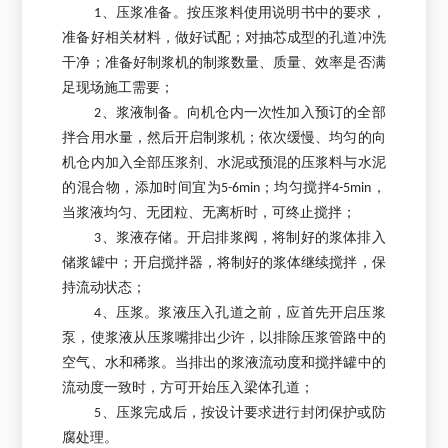
1、压浆准备。按压浆料使用说明书中的要求，
准备好相关材料，做好试配；对抽芯成型的孔道冲洗
干净；准备好制浆机的制浆数量、质量、效率是否满
足现场施工需要；
2、浆液制备。向机仓内一次性加入预订的全部
拌合用水量，然后开启制浆机；依次缓慢、均匀的向
机仓内加入全部压浆剂、水泥或预混的压浆料与水泥
的混合物，添加时间宜为5-6min；均匀搅拌4-5min，
当浆液均匀、无团粒、无离析时，可终止搅拌；
3、浆液存储。开启排浆阀，将制好的浆体排入
储浆罐中；开启搅拌器，将制好的浆体继续搅拌，保
持流动状态；
4、压浆。浆液压入孔道之前，应首先开启压浆
泵，使浆液从压浆嘴排出少许，以排除压浆管路中的
空气、水和稀浆。当排出的浆液流动度和搅拌罐中的
流动度一致时，方可开始压入梁体孔道；
5、压浆完成后，按设计要求进行封闭保护或防
腐处理。