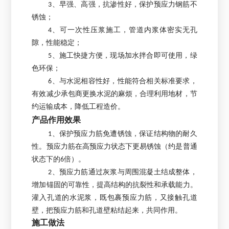
3、早强、高强，抗渗性好，保护预应力钢筋不
锈蚀；
4、可一次性压浆施工，管道内浆体密实无孔
隙，性能稳定；
5、施工快捷方便，现场加水拌合即可使用，绿
色环保；
6、与水泥相容性好，性能符合相关标准要求，
有效减少承包商更换水泥的麻烦，合理利用地材，节
约运输成本，降低工程造价。
产品作用效果
1、保护预应力筋免遭锈蚀，保证结构物的耐久
性。预应力筋在高预应力状态下更易锈蚀（约是普通
状态下的6倍）。
2、预应力筋通过灰浆与周围混凝土结成整体，
增加锚固的可靠性，提高结构的抗裂性和承载能力。
灌入孔道的水泥浆，既包裹预应力筋，又接触孔道
壁，把预应力筋和孔道壁粘结起来，共同作用。
施工做法