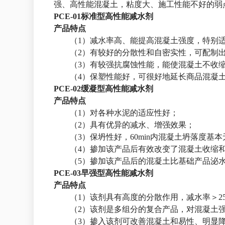
强、高性能混凝土，粘度大、施工性能不好的弱
PCE-01标准型高性能减水剂
产品特点
（1）减水率高、能提高混凝土强度，特别适
（2）有较好的分散性和自密实性，可配制
（3）有较强抗腐蚀性能，能使混凝土不收
（4）保塑性能好，可很好地延长商品混凝
PCE-02缓凝型高性能减水剂
产品特点
（1）对各种水泥的适应性好；
（2）具有优异的减水、增强效果；
（3）保坍性好，60min内混凝土坍落度基
（4）掺加该产品后有效改变了
混凝土
收缩
（5）掺加该产品后的
混凝土
比
基础
产品泌
PCE-03早强型高性能减水剂
产品特点
（1）该剂具有高度的分散作用，减水率＞
（2）该剂是多组分的复合产品，对混凝土强
（3）掺入该剂可改善混凝土和易性、明显