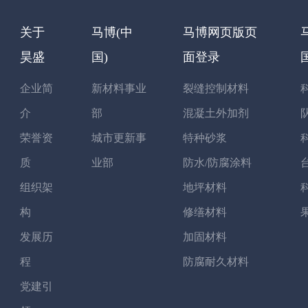
关于
马博(中
马博网页版页
昊盛
国)
面登录
企业简
新材料事业
裂缝控制材料
介
部
混凝土外加剂
荣誉资
城市更新事
特种砂浆
质
业部
防水/防腐涂料
组织架
地坪材料
构
修缮材料
发展历
加固材料
程
防腐耐久材料
党建引