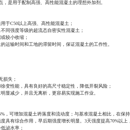
点，是用于配制高强、高性能混凝土的理想外加剂。
用于C50以上高强、高性能混凝土；
出不同强度等级的超流态自密实性混凝土；
缩或较小收缩；
土的运输时间和工地的滞留时间，保证混凝土的工作性。
本无损失；
和徐变
性能
，具有良好的高尺寸稳定性，降低
开裂
风险；
水明显减少，并且无离析，更容易实现
施工
作业。
25%，可增加混凝土坍落度和流动度；与基准混凝土相比，在保
度具有综合作用，早后期强度增长明显。3天强度提高70%以上，
降低泌水率；