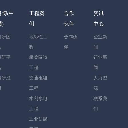
马博(中
工程案
合作
资讯
国)
例
伙伴
中心
科研团
地标性工
合作伙
企业新
队
程
伴
闻
科研平
桥梁隧道
行业新
台
工程
闻
科研成
交通枢纽
人力资
果
工程
源
水利水电
联系我
工程
们
工业防腐