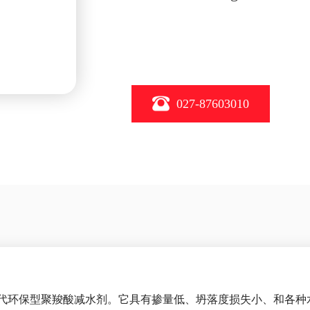
027-87603010
代环保型聚羧酸减水剂。它具有掺量低、坍落度损失小、和各种