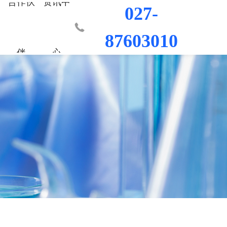
合作伙
资讯中
027-
87603010
伴
心
业部
材料
程
荣誉资质
城市更新事业部
混凝土外加剂
科研平台
桥梁隧道工程
行业新闻
工程
发展历程
防水/防腐涂料
水利水电工程
联系我们
工程
员工风采
修缮材料
机场码头工程
防腐耐久材料