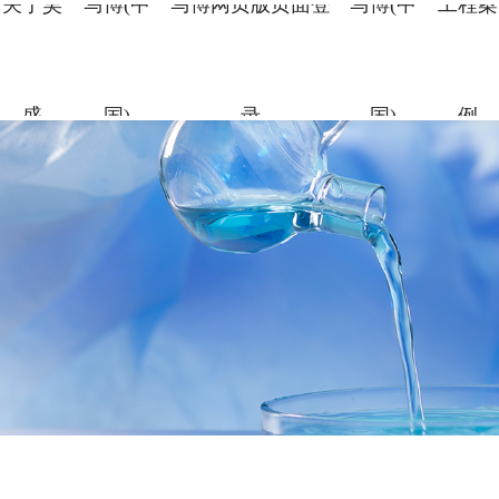
关于昊
马博(中
马博网页版页面登
马博(中
工程案
盛
国)
录
国)
例
关于昊盛
马博(中国)
马博网页版页面
马博(中国)
工程案例
合作伙伴
资讯中心
企业简介
新材料事
裂缝控制
科研团队
地标性工
合作伙伴
企业新闻
登录
组织架构
特种砂浆
科研成果
交通枢纽
人力资源
打造绿色建材，共筑美好生
打造绿色建材，共筑美好生
打造绿色建材，共筑美好生
打造绿色建材，共筑美好生
打造绿色建材，共筑美好生
命
命
命
命
命
党建引领
地坪材料
工业防腐
打造绿色建材，共筑美好生
命
加固材料
了解更多
了解更多
了解更多
了解更多
了解更多
了解更多
了解更多
剂