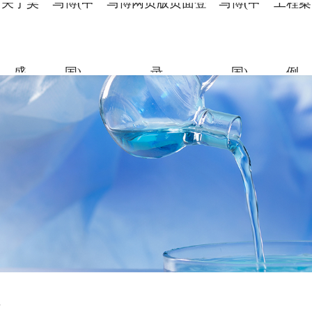
关于昊
马博(中
马博网页版页面登
马博(中
工程案
盛
国)
录
国)
例
关于昊盛
马博(中国)
马博网页版页面
马博(中国)
工程案例
合作伙伴
资讯中心
企业简介
新材料事
裂缝控制
科研团队
地标性工
合作伙伴
企业新闻
登录
组织架构
特种砂浆
科研成果
交通枢纽
人力资源
打造绿色建材，共筑美好生
打造绿色建材，共筑美好生
打造绿色建材，共筑美好生
打造绿色建材，共筑美好生
打造绿色建材，共筑美好生
命
命
命
命
命
党建引领
地坪材料
工业防腐
打造绿色建材，共筑美好生
命
加固材料
了解更多
了解更多
了解更多
了解更多
了解更多
了解更多
了解更多
料