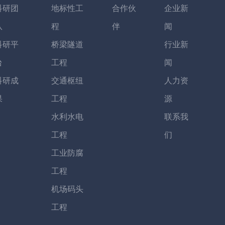
科研团
地标性工
合作伙
企业新
队
程
伴
闻
科研平
桥梁隧道
行业新
台
工程
闻
科研成
交通枢纽
人力资
果
工程
源
水利水电
联系我
工程
们
工业防腐
工程
机场码头
工程