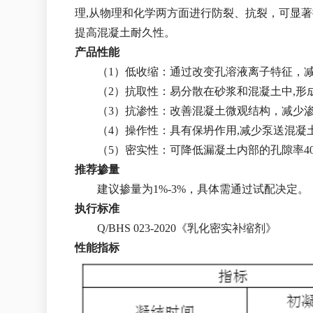
理,从物理和化学两方面进行防裂、抗裂，可显
提高混凝土耐久性。
产品性能
（1）低收缩：通过改变孔溶液离子特征，
（2）抗取性：易分散在砂浆和混凝土中,
（3）抗渗性：改善混凝土微观结构，减少
（4）操作性：具有保坍作用,减少泵送混
（5）密实性：可降低漏凝土内部的孔隙率
推荐掺量
建议掺量为1%-3%，具体需通过试配决定。
执行标准
Q/BHS 023-2020《乳化密实补缩剂》
性能指标