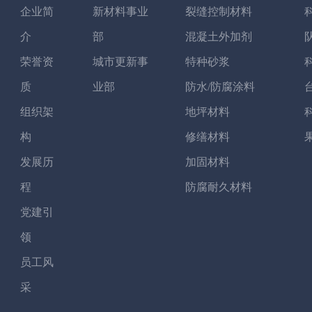
企业简
新材料事业
裂缝控制材料
介
部
混凝土外加剂
荣誉资
城市更新事
特种砂浆
质
业部
防水/防腐涂料
组织架
地坪材料
构
修缮材料
发展历
加固材料
程
防腐耐久材料
党建引
领
员工风
采