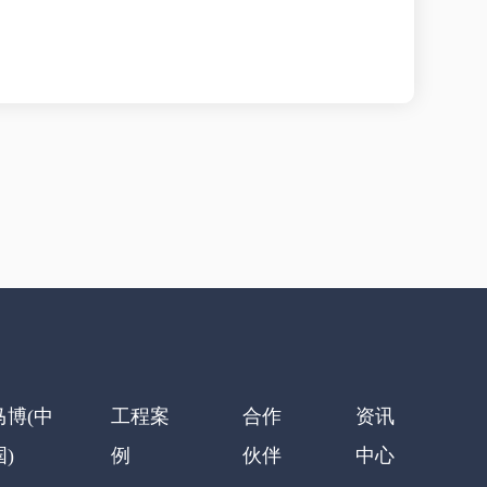
马博(中
工程案
合作
资讯
国)
例
伙伴
中心