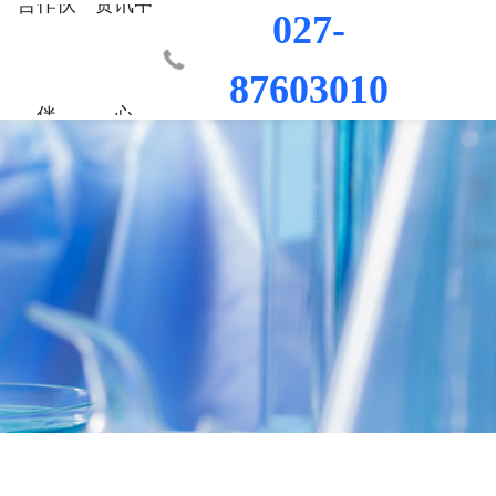
合作伙
资讯中
027-
87603010
伴
心
业部
材料
程
荣誉资质
城市更新事业部
混凝土外加剂
科研平台
桥梁隧道工程
行业新闻
工程
发展历程
防水/防腐涂料
水利水电工程
联系我们
工程
员工风采
修缮材料
机场码头工程
防腐耐久材料