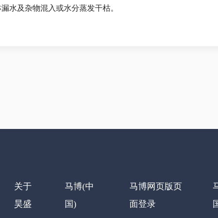
淋漏水及杂物混入或水分蒸发干枯。
关于
马博(中
马博网页版页
昊盛
国)
面登录